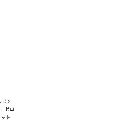
します
す。ゼロ
ネット