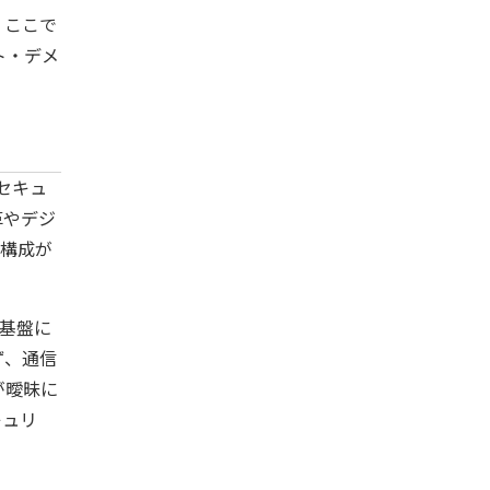
。ここで
ト・デメ
セキュ
革やデジ
ク構成が
を基盤に
ず、通信
が曖昧に
キュリ