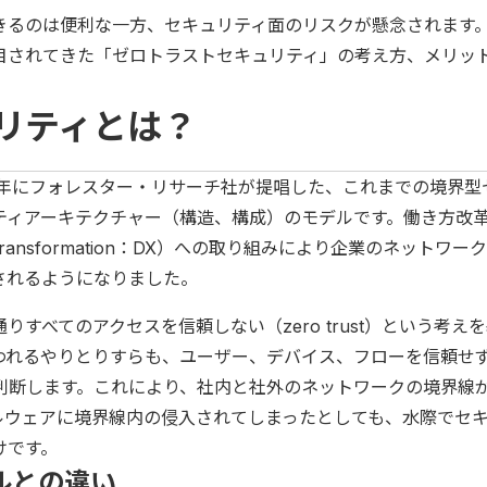
きるのは便利な一方、セキュリティ面のリスクが懸念されます
目されてきた「ゼロトラストセキュリティ」の考え方、メリッ
リティとは？
0年にフォレスター・リサーチ社が提唱した、これまでの境界型
ティアーキテクチャー（構造、構成）のモデルです。働き方改
transformation：DX）への取り組みにより企業のネットワー
されるようになりました。
すべてのアクセスを信頼しない（zero trust）という考え
われるやりとりすらも、ユーザー、デバイス、フローを信頼せ
判断します。これにより、社内と社外のネットワークの境界線
ルウェアに境界線内の侵入されてしまったとしても、水際でセ
けです。
ルとの違い