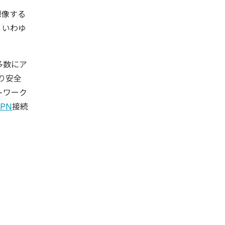
想像する
。いわゆ
多数にア
り安全
トワーク
VPN
接続