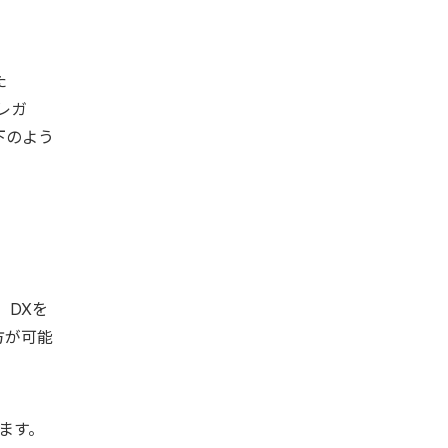
た
レガ
下のよう
。DXを
方が可能
ます。