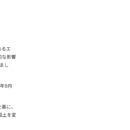
あるエ
的な影響
まし
年9月
を基に、
風土を変