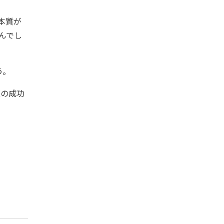
本質が
んでし
う。
Xの成功