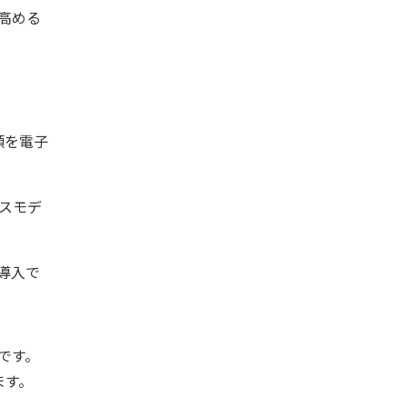
高める
類を電子
スモデ
導入で
です。
ます。