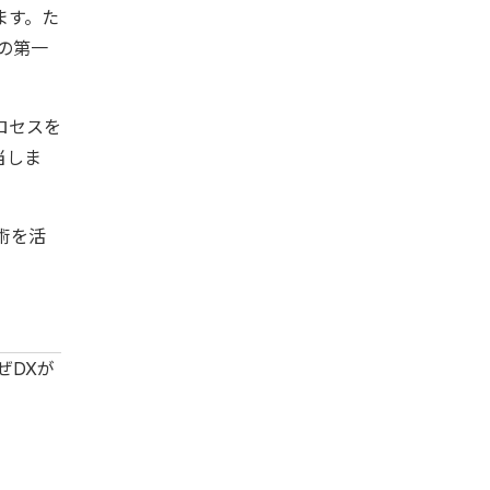
ます。た
の第一
ロセスを
当しま
術を活
ぜDXが