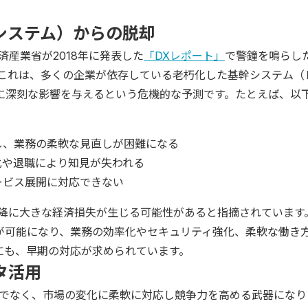
システム）からの脱却
済産業省が2018年に発表した
「DXレポート」
で警鐘を鳴らし
。これは、多くの企業が依存している老朽化した基幹システム（
に深刻な影響を与えるという危機的な予測です。たとえば、以
し、業務の柔軟な見直しが困難になる
化や退職により知見が失われる
ービス展開に対応できない
以降に大きな経済損失が生じる可能性があると指摘されています
が可能になり、業務の効率化やセキュリティ強化、柔軟な働き
にも、早期の対応が求められています。
タ活用
けでなく、市場の変化に柔軟に対応し競争力を高める武器になり