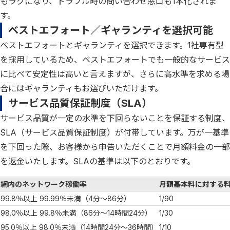
もラクになり、トラブル時の問い合わせ窓口も1本化されま
す。
ベストエフォート／ギャランティを選択可能
ベストエフォートとギャランティを選択できます。1社専有型
を採用しているため、ベストエフォートでも一般的なサービス
に比べて安定性は高いと言えますが、さらに高水準を求める場
合にはギャランティもお選びいただけます。
サービス品質保証制度（SLA）
サービス品質が一定の水準を下回らないことを保証する制度、
SLA（サービス品質保証制度）が付帯しています。万が一基準
を下回った際、お客様から申告いただくことで月額料金の一部
を返金いたします。SLAの基準は以下のとおりです。
網内のネットワーク稼働率
月額基本料に対する
99.8％以上 99.99％未満（4分～86分）
1/90
98.0％以上 99.8％未満（86分～14時間24分）
1/30
95.0％以上 98.0％未満（14時間24分～36時間）
1/10