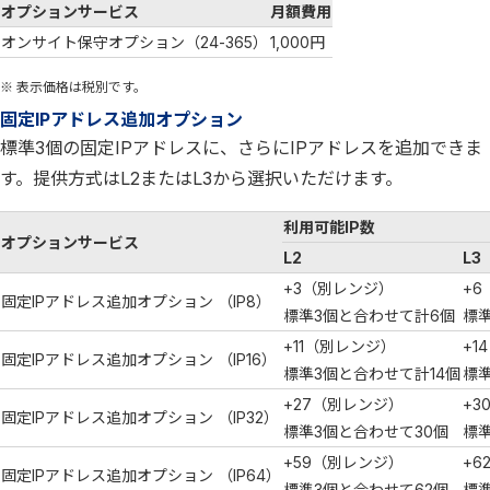
オプションサービス
月額費用
オンサイト保守オプション（24-365）
1,000円
※ 表示価格は税別です。
固定IPアドレス追加オプション
標準3個の固定IPアドレスに、さらにIPアドレスを追加できま
す。提供方式はL2またはL3から選択いただけます。
利用可能IP数
オプションサービス
L2
L3
+3（別レンジ）
+
固定IPアドレス追加オプション （IP8）
標準3個と合わせて計6個
標
+11（別レンジ）
+1
固定IPアドレス追加オプション （IP16）
標準3個と合わせて計14個
標準
+27（別レンジ）
+3
固定IPアドレス追加オプション （IP32）
標準3個と合わせて30個
標
+59（別レンジ）
+6
固定IPアドレス追加オプション （IP64）
標準3個と合わせて62個
標