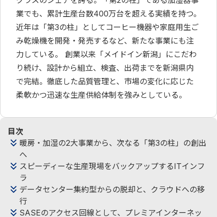
クラスのシェアを誇る。「第2の柱」である加湿器事
業でも、累計生産台数400万台を超える実績を持つ。
近年は「第3の柱」としてコーヒー機器や家庭用生ご
み乾燥機を開発・発売するなど、新たな事業にも注
力している。 創業以来「メイドイン新潟」にこだわ
り続け、設計から組立、検査、出荷までを新潟県内
で完結。徹底した品質管理と、市場の変化に応じた
柔軟かつ迅速な生産供給体制を強みとしている。
目次
暖房・加湿の2大事業から、次なる「第3の柱」の創出
へ
スピーディーな生産現場をバックアップするITインフ
ラ
データセンター集約型からの脱却と、クラウドへの移
行
SASEのアクセス回線として、プレミアインターネッ