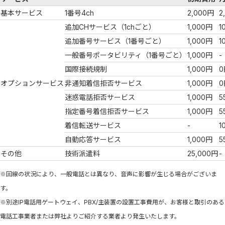
基本サービス
1番号4ch
2,000円
2
追加CHサービス（1chごと）
1,000円
1
追加番号サービス（1番号ごと）
1,000円
1
一般番号ポータビリティ（1番号ごと）
1,000円
-
国際接続規制
1,000円
0
オプションサービス
非通知着信拒否サービス
1,000円
0
迷惑電話拒否サービス
1,000円
5
指定番号着信拒否サービス
1,000円
5
着信転送サービス
-
1
自動応答サービス
1,000円
5
その他
技術派遣料
25,000円
-
※回線の状況により、一般電話とは異なり、音声に影響が生じる場合がございま
す。
※別途IP電話用ゲートウェイ、PBX/主装置の設置工事費用が、お客様と取引のある
電話工事業者または弊社よりご紹介する業者より発生いたします。