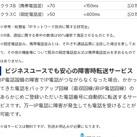
クラスB（携帯電話並）
>70
<150ms
≦0.1
クラスC（固定電話並）
>50
<400ms
≦0.1
※参考：総務省「IPネットワーク技術に関する研究会」
※R値、遅延に関する表中の数値は95%確率で満足させるものとする。
※固定電話並み、携帯電話並みとは、それぞれ通話品質に注目した場合を表してお
り、その他の機能等について既存の固定電話並み又は携帯電話並みを求めるもので
はありません。
ビジネスユースでも安心の障害時転送サービス
IP電話設備の障害でIP電話がつながらなくなった場合、かかっ
てきた電話をバックアップ回線（直収回線/非IP電話回線）の
あらかじめご登録いただいた電話番号に自動的に転送するサー
ビスです。万一IP電話に障害が発生しても電話を受けることが
可能です。
※当サービスは無料ですが、別途お申込みが必要になります。