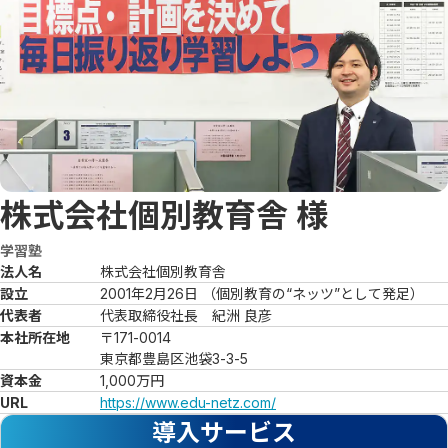
株式会社個別教育舎
様
学習塾
法人名
株式会社個別教育舎
設立
2001年2月26日 （個別教育の“ネッツ”として発足）
代表者
代表取締役社長　紀洲 良彦
本社所在地
〒171-0014

東京都豊島区池袋3-3-5
資本金
1,000万円
URL
https://www.edu-netz.com/
導入サービス