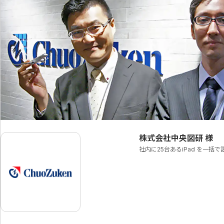
株式会社中央図研
様
社内に25台あるiPad を一括