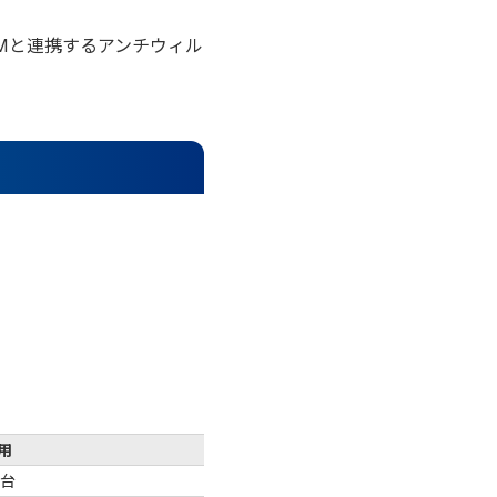
Mと連携するアンチウィル
用
/台