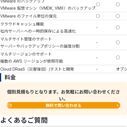
VMware のバックアップ
○
○
VMware 仮想マシン（VMDK, VMX）のバックアップ
VMware のファイル単位の復元
○
○
クラウドキャッシュ機能
-
○
社内サーバーへの一時的保存による高速化
マルチサイト管理のサポート
-
○
サーバーやバックアップポリシーの論理分割
マルチリージョンのサポート
-
○
複数の AWS リージョンが使用可能
Cloud DRaaS（災害復旧）/テストと開発
-
オプ
料金
個別見積もりとなります。お気軽にお問い合わせくださ
い。
無料で問い合わせる
よくあるご質問