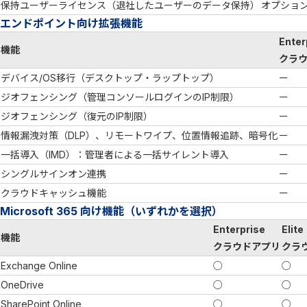
保持ユーザーライセンス（退社したユーザーのデータ保持）
オプショ
エンドポイント向け拡張機能
Enter
機能
クラ
デバイス/OS移行（デスクトップ・ラップトップ）
ー
ジオフェンシング（管理コンソールログインのIP制限）
ー
ジオフェンシング（復元のIP制限）
ー
情報漏洩対策（DLP）、リモートワイプ、位置情報追跡、暗号化
ー
一括導入（IMD）：管理者による一括サイレント導入
ー
シングルサインオン連携
ー
クラウドキャッシュ機能
ー
Microsoft 365 向け機能（いずれかを選択）
Enterprise
Elite
機能
クラウドアプリ
クラ
Exchange Online
○
○
OneDrive
○
○
SharePoint Online
○
○