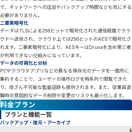
で、ネットワークへの圧迫やバックアップ時間なども気にする
必要がありません。
二要素暗号化
データはTLSによる256ビットで暗号化された通信経路でクラ
ウドへ送信され、クラウド上では256ビットのAESで暗号化さ
れます。二要素暗号化により、AESキーはDruvaを含め第三者
が利用できない仕組みになっています。
データの可視化と分析
PCやクラウドアプリなどの異なる保存元のデータを一箇所に
集約することで、ユーザーの操作ログを時系列で閲覧できた
り、改ざん不可能な監査証跡も提供されます。また、従業員退
職時の意図的なデータ削除や変更のリスクも最小化します。
料金プラン
プランと機能一覧
バックアップ・復元・アーカイブ
E