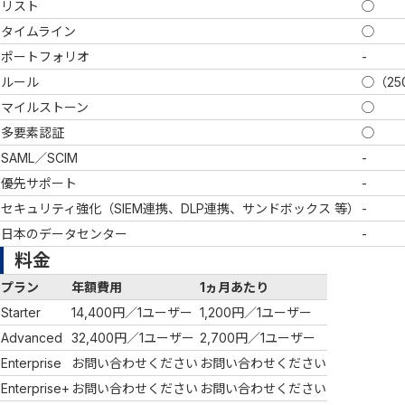
リスト
◯
タイムライン
◯
ポートフォリオ
-
ルール
◯（2
マイルストーン
◯
多要素認証
◯
SAML／SCIM
-
優先サポート
-
セキュリティ強化（SIEM連携、DLP連携、サンドボックス 等）
-
日本のデータセンター
-
料金
プラン
年額費用
1ヵ月あたり
Starter
14,400円／1ユーザー
1,200円／1ユーザー
Advanced
32,400円／1ユーザー
2,700円／1ユーザー
Enterprise
お問い合わせください
お問い合わせください
Enterprise+
お問い合わせください
お問い合わせください