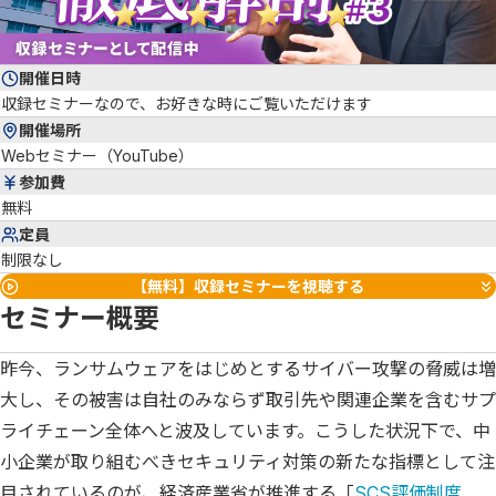
開催日時
収録セミナーなので、お好きな時にご覧いただけます
開催場所
Webセミナー（YouTube）
参加費
無料
定員
制限なし
【無料】収録セミナーを視聴する
セミナー概要
昨今、ランサムウェアをはじめとするサイバー攻撃の脅威は増
大し、その被害は自社のみならず取引先や関連企業を含むサプ
ライチェーン全体へと波及しています。こうした状況下で、中
小企業が取り組むべきセキュリティ対策の新たな指標として注
目されているのが、経済産業省が推進する「
SCS評価制度