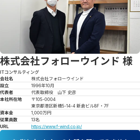
株式会社フォローウインド
様
ITコンサルティング
会社名
株式会社フォローウインド
設立
1996年10月
代表者
代表取締役　山下 史彦
本社所在地
〒105-0004

東京都港区新橋5-14-4 新倉ビル8F・7F
資本金
1,000万円
従業員数
13名
URL
https://www.f-wind.co.jp/