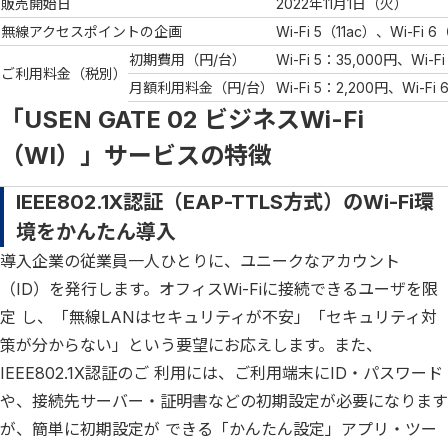
販売開始日
2022年11月1日（火）
無線アクセスポイントの企画
Wi-Fi 5（11ac）、Wi-Fi 6
初期費用（円/台）
Wi-Fi 5：35,000円、Wi-F
ご利用料金（税別）
月額利用料金（円/台）
Wi-Fi 5：2,200円、Wi-Fi
「USEN GATE 02 ビジネスWi-Fi
（WI）」サービスの特徴
IEEE802.1X認証（EAP-TTLS方式）のWi-Fi環
境をかんたん導入
導入企業の従業員一人ひとりに、ユニークなアカウント
（ID）を発行します。オフィスWi-Fiに接続できるユーザを限
定 し、「無線LANはセキュリティが不安」「セキュリティ対
策が分からない」という要望にお応えします。また、
IEEE802.1X認証のご 利用には、ご利用端末にID・パスワード
や、接続先サーバー・証明書などの初期設定が必要になります
が、簡単に初期設定が できる「かんたん設定」アプリ・ツー