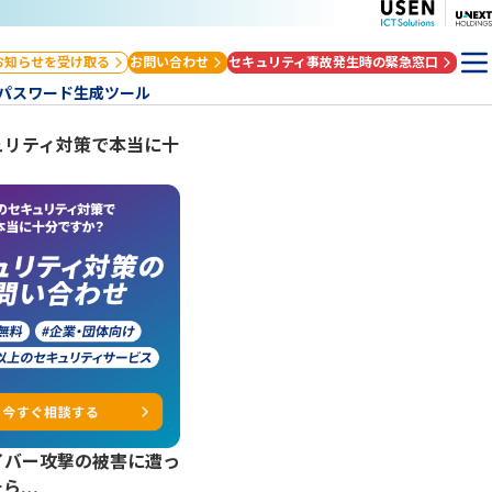
お知らせを受け取る
お問い合わせ
セキュリティ事故発生時の緊急窓口
パスワード生成ツール
ュリティ対策で本当に十
？
イバー攻撃の被害に遭っ
たら…