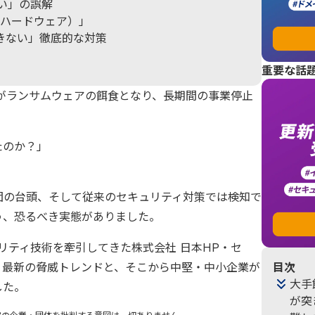
い」の誤解
（ハードウェア）」
できない」徹底的な対策
重要な話
業がランサムウェアの餌食となり、長期間の事業停止
たのか？」
団の台頭、そして従来のセキュリティ対策では検知で
う、恐るべき実態がありました。
リティ技術を牽引してきた株式会社 日本HP・セ
に、最新の脅威トレンドと、そこから中堅・中小企業が
目次
大手
した。
が突