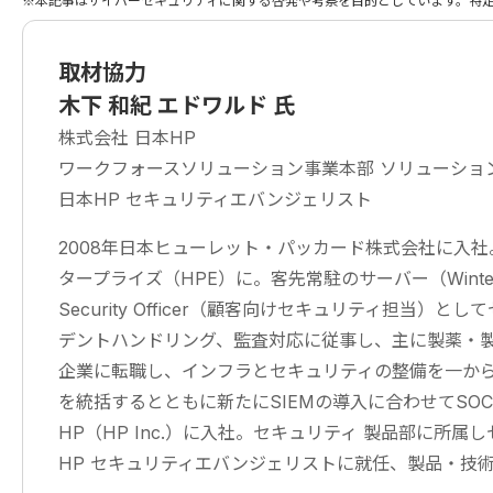
※本記事はサイバーセキュリティに関する啓発や考察を目的としています。特
取材協力
木下 和紀 エドワルド 氏
株式会社 日本HP
ワークフォースソリューション事業本部 ソリューショ
日本HP セキュリティエバンジェリスト
2008年日本ヒューレット・パッカード株式会社に入
タープライズ（HPE）に。客先常駐のサーバー（Wintel
Security Officer（顧客向けセキュリティ担当
デントハンドリング、監査対応に従事し、主に製薬・製
企業に転職し、インフラとセキュリティの整備を一か
を統括するとともに新たにSIEMの導入に合わせてSOC
HP（HP Inc.）に入社。セキュリティ 製品部に所属
HP セキュリティエバンジェリストに就任、製品・技