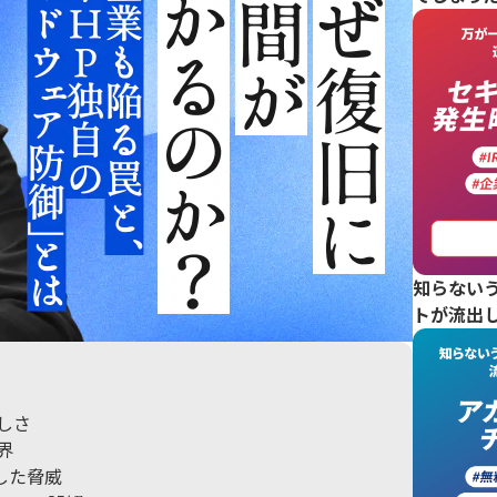
知らない
トが流出
しさ
界
した脅威