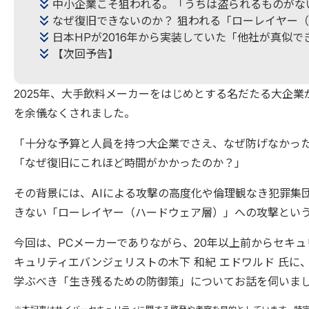
中小企業こそ狙われる。「うちは盗られるものがな
なぜ復旧できないのか？ 狙われる「ローレイヤー
日本HPが2016年から実装していた「他社が真似
【次回予告】
2025年、大手飲料メーカーをはじめとする名だたる大企
を余儀なくされました。
「十分な予算と人員を持つ大企業でさえ、なぜ防げなかっ
「なぜ復旧にこれほど時間がかかったのか？」
その背景には、AIによる攻撃の高度化や倫理観なき犯罪集
きない「ローレイヤー（ハードウェア層）」への攻撃とい
今回は、PCメーカーでありながら、20年以上前からセキュ
キュリティエバンジェリストの木下 和紀 エドワルド 氏
学ぶべき「生き残るための防御策」についてお話を伺いま