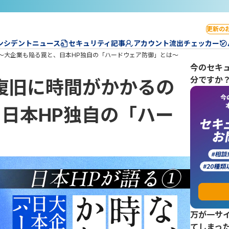
更新の
ンシデントニュース
セキュリティ記事
アカウント流出チェッカー
～大企業も陥る罠と、日本HP独自の「ハードウェア防御」とは～
今のセキ
分ですか
復旧に時間がかかるの
日本HP独自の「ハー
万が一サ
てしまっ