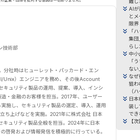
定の企業・団体を批判する意図は一切ありません。
難し
AI
とメ
限界
「ハ
集団
らし
ン技術部
中小
「う
ない
社。分社時はヒューレット・パッカード・エン
なぜ
/Unix）エンジニアを務め、その後Account
狙わ
）としてセキュリティ製品の運用、提案、導入、インシ
（ハ
造・金融のお客様を担当。2017年、ユーザー
日本
ら実施し、セキュリティ製品の選定、導入、運用
装し
でき
立ち上げなどを実施。2021年に株式会社 日本
【次
しセキュリティ製品全般を担当。2024年に日本
術の啓発および情報発信を積極的に行っている。