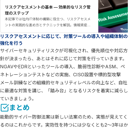
リスクアセスメントの基本 — 効果的なリスク管
理のステップ
本記事では社内IT体制の構築に役立つ、リスクアセスメ
ントの実践的な進め方とテクニックを解説。情報資産の
洗い出しから、リスクの特定・分析・評価、対応方針の
リスクアセスメントに応じて、対策ツールの導入や組織体制の
決定まで、ISMS認証取得支援にも活用できる内容です。
強化を行う
リスク管理の第一歩を踏み出すために、ぜひ参考にして
ください。
サイバーセキュリティリスクが可視化され、優先順位や対応方
針が決まったら、あとはそれに応じて対策を行っていきます。
NGAVやEDRといったツールの導入、脆弱性診断やASM、ペ
ネトレーションテストなどの実施、CISO設置や標的型攻撃
メール訓練などの組織的セキュリティレベルの向上など、自社
に最適な対策を講じ、「踏み台」となるリスクを着実に減らし
ていきましょう。
まとめ
能動的サイバー防御法案は新しい法案のため、実態が見えてく
るのはこれからです。実効性を持つには少なくとも2〜3年はか