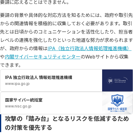
要請に応えることはできません。
要請の背景や具体的な対応方法を知るためには、政府や取引先
からの関連情報を積極的に収集しておく必要があります。取引
先とは日頃からのコミュニケーションを活性化したり、担当者
レベルの連携を強化したりといった地道な努力が求められます
が、政府からの情報は
IPA（独立行政法人情報処理推進機構）
や
内閣サイバーセキュリティセンター
のWebサイトから収集
できます。
IPA 独立行政法人 情報処理推進機構
www.ipa.go.jp
国家サイバー統括室
www.nisc.go.jp
攻撃の「踏み台」となるリスクを低減するため
の対策を優先する