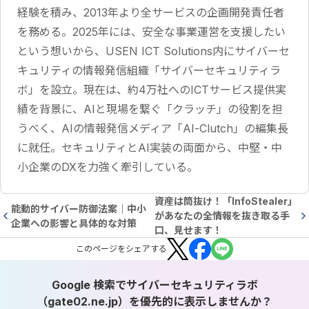
経験を積み、2013年より全サービスの企画開発責任者
を務める。2025年には、安全な事業運営を支援したい
という想いから、USEN ICT Solutions内にサイバーセ
キュリティの情報発信組織「サイバーセキュリティラ
ボ」を設立。現在は、約4万社へのICTサービス提供実
績を背景に、AIと現場を繋ぐ「クラッチ」の役割を担
うべく、AIの情報発信メディア「AI-Clutch」の編集長
に就任。セキュリティとAI実装の両面から、中堅・中
小企業のDXを力強く牽引している。
資産は筒抜け！「InfoStealer」
能動的サイバー防御法案｜中小
があなたの全情報を抜き取る手
企業への影響と具体的な対策
口、見せます！
この
ページ
をシェアする
Google 検索でサイバーセキュリティラボ
（gate02.ne.jp）を優先的に表示しませんか？