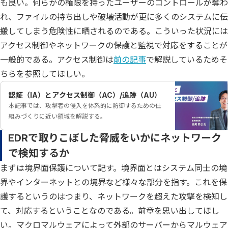
も良い。何らかの権限を持ったユーザーのコントロールが奪わ
れ、ファイルの持ち出しや破壊活動が更に多くのシステムに伝
搬してしまう危険性に晒されるのである。こういった状況には
アクセス制御やネットワークの保護と監視で対応をすることが
一般的である。アクセス制御は
前の記事
で解説しているためそ
ちらを参照してほしい。
認証（IA）とアクセス制御（AC）/追跡（AU）
本記事では、攻撃者の侵入を体系的に防御するための仕
組みづくりに近い領域を解説する。
EDRで取りこぼした脅威をいかにネットワーク
で検知するか
まずは境界面保護について記す。境界面とはシステム同士の境
界やインターネットとの境界など様々な部分を指す。これを保
護するというのはつまり、ネットワークを超えた攻撃を検知し
て、対応するということなのである。前章を思い出してほし
い。マクロマルウェアによって外部のサーバーからマルウェア