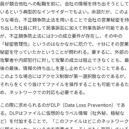
員が競合他社への転職を前に、会社の情報を持ち出そうとして
いるという典型的なインサイダーでもよい。余談だが、このよ
うな場合、不正競争防止法を用いることで会社の営業秘密を持
ち出した社員に対して民事訴訟に加えて刑事告訴が可能である
が、不正競争防止法には3つの成立要件が存在し、その中の
「秘密管理性」というのはなかなかに厄介で、十分にその営業
秘密を守っていたかということが問われる。要するに、外部の
攻撃者や内部犯行に対して攻撃の成立は阻止できなくとも、最
後の最後、情報の持ち出しを差し止めたいということである。
このような場合にはアクセス制御が第一選択肢なのであるが、
それらをくぐり抜けてファイルを操作することも可能であるた
め、ネットワークでの対応も必要である。
この際に求められるのがDLP（Data Loss Prevention）であ
る。DLPはファイルに仮想的なラベル情報（社外秘、極秘な
ど）を付加することで、「このファイルはどこのネットワーク