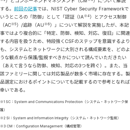
）とコンポーネントマネジメント（CM
）について解説
する。
前回の記事
では、NIST Cyber Security Frameworkで
※4
いうところの「防御」として「認証（IA
）とアクセス制御
※5
※6
（AC
）/追跡（AU
）」について解説を実施したが、本記
事ではより複合的に「特定、防御、検知、対応、復旧」に関連
する内容を扱うため、特段強くCSFのステップを意識するより
も、システムとネットワークに大別される構成要素を、どのよ
うな観点から保護/監視すべきかについて読んでいただきたい
（あえて言うなら防御、検知、対応の3つを跨ぐ）。また、当
該ファミリーに関しては対応製品が数多く市場に存在する。製
品選定におけるポイントについても記載するので参考となれば
幸いである。
※1 SC：System and Communications Protection（システム・ネットワーク保
護）
※2 SI：System and Information Integrity（システム・ネットワーク監視）
※3 CM：Configuration Management（構成管理）