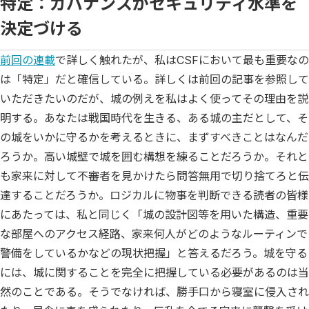
特定：ガバナンスがセキュリティ水準を
決定づける
前回の連載
で詳しく触れたが、私はCSFにおいて最も重要なの
は「特定」だと確信している。詳しくは前回の記事を参照して
いただきたいのだが、城の例えを私はよく使ってその理由を説
明する。あなたは戦国時代を生きる、ある城の主だとして、そ
の城をいかに守るかを考えるときに、まずすべきことはなんだ
ろうか。高い城壁で城を囲む構想を練ることだろうか。それと
も家来に対して不審者を見かけたら問答無用で切り捨てろと伝
達することだろうか。ロジカルに物事を判断できる読者の皆様
にあたっては、私と同じく「城の設計図等を用いた構造、重要
な部屋へのアクセス経路、家来何人がどのようなルーティンで
警備をしているかなどの現状把握」と答えるだろう。城を守る
には、城に関することを完全に把握している必要があるのは当
然のことである。そうでなければ、勝手口から寝室に侵入され