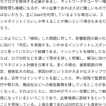
ちでログを取得する必要があるし、ネットワークやユーザー権
限管理も複雑になるが、中小企業であればさほど難しいもので
はないだろう。主にSaaSを利用しているような場合には、エ
ンドポイントくらいしか考えることが無いという場合もあるだ
ろう。
このようにして「検知」した問題に対して、影響範囲の最小化
に向けて「対応」を実施する。いわゆるインシデントレスポン
スと思っていただいて結構である。インシデントを検知したな
らば、ログ分析などを通じて現状を詳しく把握し、解決に向け
てマネジメント計画を立案する。多くの場合、被害範囲の特
定、被害拡大の抑止、原因分析というのが大まかなステップで
ある。近年ではインシデントを起こしたら、早い段階で監督官
庁や取引先、親会社などへの報告義務を課しているところが多
くなった。それはひとえに、世の中がサイバー攻撃に対して敏
感になっているということであり、企業価値に直結するという
ことを意味している。上場企業であればIR対応なども真剣かつ