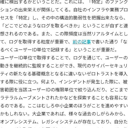
確に検出するかということだ。これには、「特定」のファンク
ションの出来栄えが関係してくる。自社のインフラや業務プロ
セスを「特定」し、その中の構造的脆弱性を把握出来たなら、
「どこでどのようなログを取るべきか」ということが自ずと連
想されるのである。また、この際頻度は当然リアルタイムとし
て、ログを取得する粒度が重要で、
前の記事
で書いた通り「な
るべくユーザーID単位で記録する」ということが重要だ。
ユーザーID単位で取得することで、ログを通じて、ユーザーの
動きを継続的に監視することができ、現代のサイバーセキュリ
ティの新たなる基礎概念となるに違いないゼロトラストを導入
する際に役に立つ。何より、インシデントが発生した際に、被
害範囲を当該ユーザーIDの権限単位で絞り込んだり、どこまで
ラテラルムーブメントされたかなどを探索することも容易にな
るのである。ここはむしろ中小企業のほうがことを進めやすい
かもしれない。大企業であれば、様々な過去のしがらみから、
オンプレシステム、レガシィシステムが存在しており、自分た