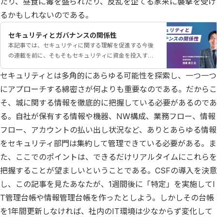
たり、昼食に毒を盛られたり、反乱を企てる家来に襲撃を受け
るかもしれないのである。
セキュリティとガバナンスの関係性
本記事では、セキュリティに関する理解を促進する今後
の連載を前に、そもそもセキュリティに資金を投入する
前に、ガバナンスを強化することで、より安価に情報漏
セキュリティとは多角的にあらゆる可能性を探索し、一つ一つ
えいやサイバー攻撃の足がかりになる弱点を克服するこ
とができ、それをやってこそセキュリティ投資が最大化
にアプローチする綿密さが何よりも重要なのである。だからこ
されるということを解説する。
そ、城に関する情報を徹底的に把握している必要があるのであ
る。自社が保有する情報や機器、NW構成、業務フロー、情報
フロー、アカウントの払い出し状況など、ありとあらゆる情報
をセキュリティ部門は集約して管理できている必要がある。ま
た、ここでのポイントは、できるだけリアルタイムにこれらを
把握することが望ましいということである。CSFの導入を決意
し、この記事を見たあなたが、1週間後に「特定」を実施してI
T管理台帳や情報管理台帳を作ったとしよう。しかしその台帳
を1年間更新しなければ、社内のIT環境は少なからず変化して