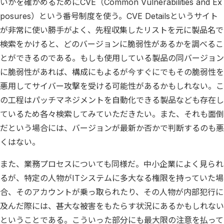
いかを確かめるためにCVE（Common Vulnerabilities and Ex
posures）という番号制度を使う。CVE Detailsというサイト
が非常に使い勝手がよく、先程収集したリストを元に製品名で
検索をかけると、どのバージョンに脆弱性があるかを調べるこ
とができるのである。もしも使用している製品の同バージョン
に脆弱性があれば、構成にもよるが今すぐにでもその脆弱性を
悪用してサイバー攻撃を受ける可能性があるかもしれない。こ
の工程はパッチマネジメントを自動化できる製品なども存在し
ているため各々検索してみていただきたい。また、それも面倒
だという場合には、バージョンが最新か否かで判断するのも悪
くはない。
また、業務プロセスについても同様だ。中小企業によく見られ
るが、特定の人物がITシステムに多大なる権限を持っていた場
合、そのアカウントが乗っ取られたり、その人物が内部犯行に
及んだ際には、甚大な被害をもたらす状況にあるかもしれない
ということである。こういった部分にも最大限の注意を払って