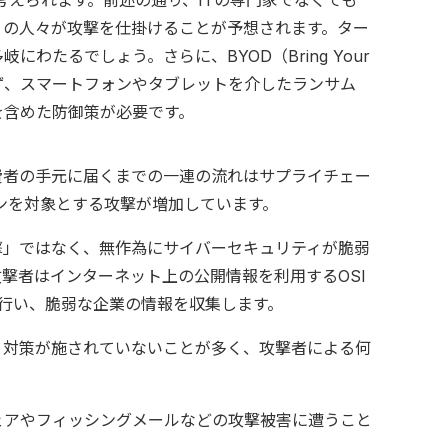
考えられます。前述の通り、ITの専門家でなくても
くの人々が攻撃を仕掛けることが予想されます。ター
たるでしょう。さらに、BYOD（Bring Your
ならず、スマートフォンやタブレットを介したランサム
を含めた防御策が必要です。
費者の手元に届くまでの一連の流れはサプライチェー
ェーンを対象とする攻撃が増加しています。
撃」ではなく、無作為にサイバーセキュリティが脆弱
撃者はインターネット上の公開情報を利用するOSI
ャンなどを行い、脆弱な企業の情報を収集します。
ィ対策が施されていないことが多く、攻撃者による何
ェアやフィッシングメールなどの攻撃被害に遭うこと