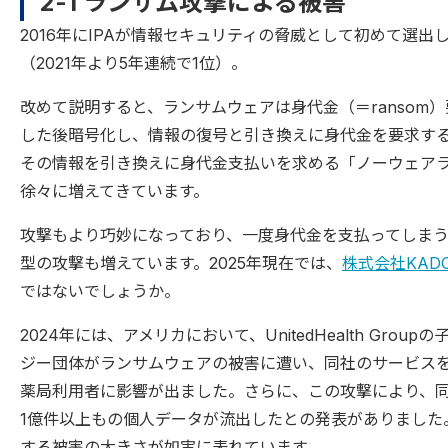
2-1 ランサム攻撃による被害
2016年にIPAが情報セキュリティの脅威として初めて選出
（2021年より5年連続で1位）。
改めて説明すると、ランサムウェアは身代金（＝ransom
した後暗号化し、情報の復号と引き換えに身代金を要求す
その情報を引き換えに身代金支払いを求める「ノーウェアラ
徐々に増えてきています。
攻撃もより巧妙になっており、一度身代金を支払ってしま
型の攻撃も増えています。2025年現在では、
株式会社KAD
ではないでしょうか。
2024年には、アメリカにおいて、UnitedHealth Groupの
ジー団体がランサムウェアの被害に遭い、同社のサービス
薬局利用者に影響が出ました。さらに、この攻撃により、
1億件以上もの個人データが流出したとの発表がありました
する被害の大きさが如実に表れています。