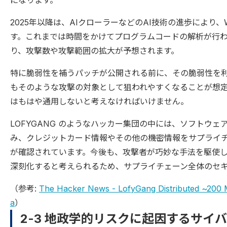
になります。
2025年以降は、AIクローラーなどのAI技術の進歩により
す。これまでは時間をかけてプログラムコードの解析が行
り、攻撃数や攻撃範囲の拡大が予想されます。
特に脆弱性を補うパッチが公開される前に、その脆弱性を
もそのような攻撃の対象として狙われやすくなることが想
はもはや通用しないと考えなければいけません。
LOFYGANG のようなハッカー集団の中には、ソフトウ
み、クレジットカード情報やその他の機密情報をサプライ
が確認されています。今後も、攻撃者が巧妙な手法を駆使
深刻化すると考えられるため、サプライチェーン全体のセ
（参考:
The Hacker News - LofyGang Distributed ~200 M
a
）
2-3 地政学的リスクに起因するサイ