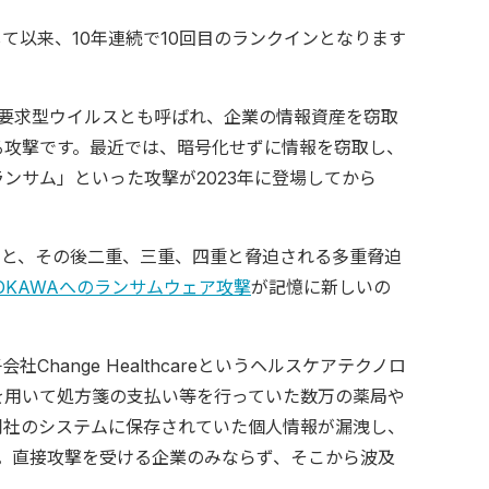
して以来、10年連続で10回目のランクインとなります
）要求型ウイルスとも呼ばれ、企業の情報資産を窃取
る攻撃です。最近では、暗号化せずに情報を窃取し、
ンサム」といった攻撃が2023年に登場してから
うと、その後二重、三重、四重と脅迫される多重脅迫
OKAWAへのランサムウェア攻撃
が記憶に新しいの
子会社Change Healthcareというヘルスケアテクノロ
を用いて処方箋の支払い等を行っていた数万の薬局や
同社のシステムに保存されていた個人情報が漏洩し、
。直接攻撃を受ける企業のみならず、そこから波及