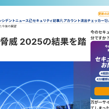
更新の
ンシデントニュース
セキュリティ記事
アカウント流出チェッカー
えた今後の展望
今のセキ
分ですか
大脅威 2025の結果を踏
万が一サ
てしまっ