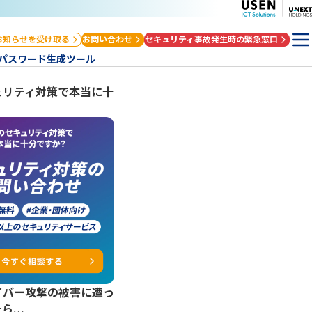
お知らせを受け取る
お問い合わせ
セキュリティ事故発生時の緊急窓口
パスワード生成ツール
ュリティ対策で本当に十
？
イバー攻撃の被害に遭っ
たら…