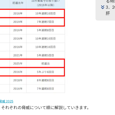
る特
3．
肝
威 2025
、それぞれの脅威について順に解説していきます。