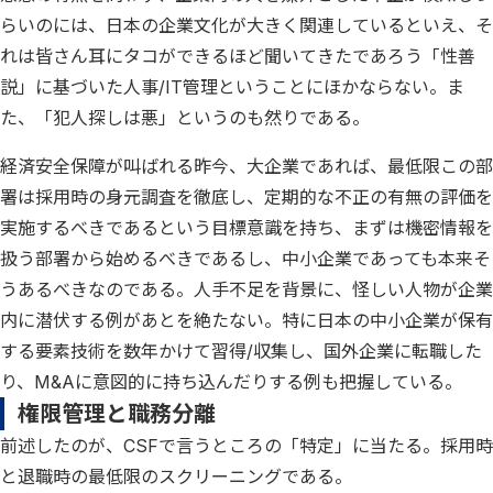
らいのには、日本の企業文化が大きく関連しているといえ、そ
れは皆さん耳にタコができるほど聞いてきたであろう「性善
説」に基づいた人事/IT管理ということにほかならない。ま
た、「犯人探しは悪」というのも然りである。
経済安全保障が叫ばれる昨今、大企業であれば、最低限この部
署は採用時の身元調査を徹底し、定期的な不正の有無の評価を
実施するべきであるという目標意識を持ち、まずは機密情報を
扱う部署から始めるべきであるし、中小企業であっても本来そ
うあるべきなのである。人手不足を背景に、怪しい人物が企業
内に潜伏する例があとを絶たない。特に日本の中小企業が保有
する要素技術を数年かけて習得/収集し、国外企業に転職した
り、M&Aに意図的に持ち込んだりする例も把握している。
権限管理と職務分離
前述したのが、CSFで言うところの「特定」に当たる。採用時
と退職時の最低限のスクリーニングである。