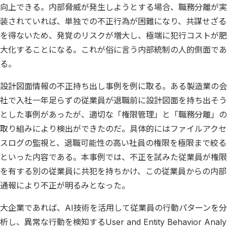
向上できる。内部脅威が発生しようとする場合、職務分離が実
装されていれば、単独での不正行為が困難になり、共謀せざる
を得ないため、発覚のリスクが増大し、極端に犯行コストが肥
大化することになる。これが俗に言う内部統制の人的側面であ
る。
設計図面情報の不正持ち出し事例を例に取る。ある製造業の会
社で入社一年足らずの従業員が退職前に設計図面を持ち出そう
とした事例があったが、適切な「権限管理」と「職務分離」の
取り組みにより検出ができたのだ。具体的にはファイルアクセ
スログの監視と、退職可能性の高い社員の権限を極限まで絞る
といった内容である。本事例では、不正を試みた従業員が権限
を有する別の従業員に共犯を持ちかけ、この従業員からの内部
通報により不正が明るみとなった。
大企業であれば、AI技術を活用して従業員の行動パターンを分
析し、異常な行動を検知するUser and Entity Behavior Analy