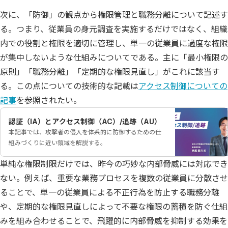
次に、「防御」の観点から権限管理と職務分離について記述す
る。つまり、従業員の身元調査を実施するだけではなく、組織
内での役割と権限を適切に管理し、単一の従業員に過度な権限
が集中しないような仕組みについてである。主に「最小権限の
原則」「職務分離」「定期的な権限見直し」がこれに該当す
る。この点についての技術的な記載は
アクセス制御についての
記事
を参照されたい。
認証（IA）とアクセス制御（AC）/追跡（AU）
本記事では、攻撃者の侵入を体系的に防御するための仕
組みづくりに近い領域を解説する。
単純な権限制限だけでは、昨今の巧妙な内部脅威には対応でき
ない。例えば、重要な業務プロセスを複数の従業員に分散させ
ることで、単一の従業員による不正行為を防止する職務分離
や、定期的な権限見直しによって不要な権限の蓄積を防ぐ仕組
みを組み合わせることで、飛躍的に内部脅威を抑制する効果を