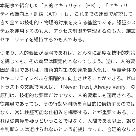
本記事で紹介した「人的セキュリティ（PS）」「セキュリ
ティ意識向上・訓練（AT）」は、これまでの連載で解説して
きた全ての技術的・物理的対策を支える基盤である。認証シス
テムを運用するのも人、アクセス制御を管理するのも人、施設
セキュリティを維持するのも人である。
つまり、人的要因が脆弱であれば、どんなに高度な技術的対策
を講じても、その効果は限定的となってしまう。逆に、人的要
因が強固であれば、技術的対策の効果を最大化し、組織全体の
セキュリティレベルを飛躍的に向上させることができる。ゼロ
トラストの文脈で言えば、「Never Trust, Always Verify」の
原則は、技術的な要素だけでなく、人的要素にも適用される。
従業員であっても、その行動や判断を盲目的に信頼するのでは
なく、常に検証可能な仕組みを構築することが重要である。こ
れは従業員を疑うということではなく、人間である以上、誤り
や判断ミスは避けられないという前提に立った、合理的なリス