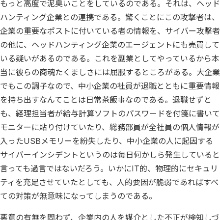
もっと高度で泥臭いことをしているのである。それは、ヘッド
ハンティング企業との連携である。驚くことにこの攻撃者は、
企業の重要なポストに付いている者の情報を、サイバー攻撃者
の他に、ヘッドハンティング企業のエージェントにも売買して
いる疑いがあるのである。これを副業としてやっているから本
当に彼らの商魂たくましさには屈服するところがある。大企業
でもこの調子なので、中小企業の社員が退職とともに重要情報
を持ち出すなんてことは日常茶飯事なのである。退職せずと
も、経理担当者が給与計算ソフトのパスワードを付箋に書いて
モニターに貼り付けていたり、総務部員が全社員の個人情報が
入ったUSBメモリーを紛失したり、中小企業の人に起因する
サイバーインシデントというのは毎日何かしら発生していると
言っても過言ではないだろう。いかにIT的、物理的にセキュリ
ティを充足させていたとしても、人的要因が脆弱であればすべ
ての対策が無意味になってしまうのである。
悪意の有無を問わず、企業内の人を媒介とした不正が検知しづ