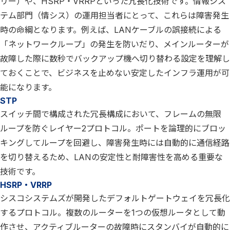
リー）や、HSRP・VRRPといった冗長化技術です。情報シス
テム部門（情シス）の運用担当者にとって、これらは障害発生
時の命綱となります。例えば、LANケーブルの誤接続による
「ネットワークループ」の発生を防いだり、メインルーターが
故障した際に数秒でバックアップ機へ切り替わる設定を理解し
ておくことで、ビジネスを止めない安定したインフラ運用が可
能になります。
STP
スイッチ間で構成された冗長構成において、フレームの無限
ループを防ぐレイヤー2プロトコル。ポートを論理的にブロッ
キングしてループを回避し、障害発生時には自動的に通信経路
を切り替えるため、LANの安定性と耐障害性を高める重要な
技術です。
HSRP・VRRP
シスコシステムズが開発したデフォルトゲートウェイを冗長化
するプロトコル。複数のルーターを1つの仮想ルータとして動
作させ、アクティブルーターの故障時にスタンバイが自動的に