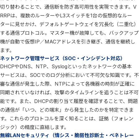
切り替わることで、通信断を防ぎ高可用性を実現できます。V
RRPは、複数のルーターやL3スイッチを1台の仮想的なルー
ターに見せかけ、デフォルトゲートウェイを冗長化（二重化）
する通信プロトコル。マスター機が故障しても、バックアップ
機が自動で仮想IP／MACアドレスを引き継ぎ、通信を継続し
ます。
ネットワーク管理サービス（SOC・インシデント対応）
DHCPやDNS、NTP、Syslogといったネットワークの基本
サービスは、SOCでのログ分析において不可欠な知識です。不
審な通信が発生した際、NTPによって各機器の時刻が正確に
同期されていなければ、攻撃のタイムラインを追うことは不可
能です。また、DHCPの割り当て履歴を確認することで、問題
の通信が「いつ、どの端末」から発生したのかを特定できま
す。これらのプロトコルを深く知ることは、証拠（フォレン
ジック）の精度に直結します。
無線LANセキュリティ（情シス・脆弱性診断士・ペネトレー