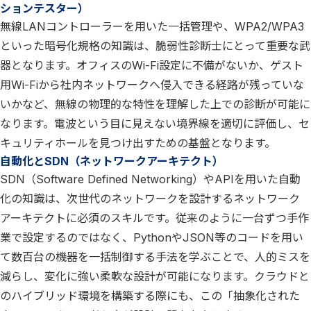
ションテスター）
無線LANコントローラーを用いた一括管理や、WPA2/WPA3
といった暗号化規格の知識は、脆弱性診断士にとって重要な武
器となります。オフィスのWi-Fi設定に不備がないか、ゲスト
用Wi-Fiから社内ネットワークへ侵入できる経路が残っていな
いかなど、無線の物理的な特性を理解した上での診断が可能に
なります。電波という目に見えない境界線を適切に評価し、セ
キュリティホールを見つけ出すための基盤となります。
自動化とSDN（ネットワークアーキテクト）
SDN（Software Defined Networking）やAPIを用いた自動
化の知識は、次世代のネットワークを設計するネットワーク
アーキテクトに必須のスキルです。従来のように一台ずつ手作
業で設定するのではなく、PythonやJSON等のコードを用い
て数百台の機器を一括制御する手法を学ぶことで、人的ミスを
減らし、変化に強い柔軟な設計が可能になります。クラウドと
のハイブリッド環境を構築する際にも、この「抽象化された