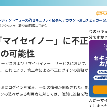
更新の
ンシデントニュース
セキュリティ記事
アカウント流出チェッカー
正アクセスか 顧客情報閲覧の可能性
今のセキ
分ですか
「マイセイノー」に不正
覧の可能性
ebサービスおよび「マイセイノー」サービスにおいて、
た。これにより、第三者による不正ログインの形跡が
不法にログインを試み、一部の情報が閲覧された可能
インの恐れがある利用者に対しては、個別に連絡を取
万が一サ
てしまっ