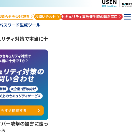
お知らせを受け取る
お問い合わせ
セキュリティ事故発生時の緊急窓口
パスワード生成ツール
ュリティ対策で本当に十
？
イバー攻撃の被害に遭っ
たら…