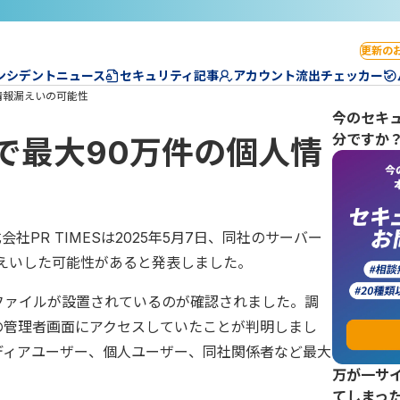
更新の
ンシデントニュース
セキュリティ記事
アカウント流出チェッカー
人情報漏えいの可能性
今のセキ
分ですか
スで最大90万件の個人情
社PR TIMESは2025年5月7日、同社のサーバー
漏えいした可能性があると発表しました。
なファイルが設置されているのが確認されました。調
ESの管理者画面にアクセスしていたことが判明しまし
ディアユーザー、個人ユーザー、同社関係者など最大
万が一サ
てしまっ