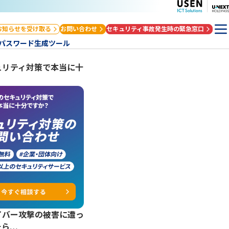
お知らせを受け取る
お問い合わせ
セキュリティ事故発生時の緊急窓口
パスワード生成ツール
ュリティ対策で本当に十
？
イバー攻撃の被害に遭っ
たら…