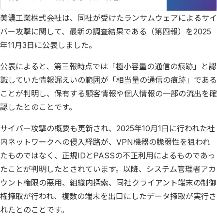
一報）」の続報として、「サイバー攻撃によるシステム
美濃工業株式会社は、同社が受けたランサムウェアによるサイ
障害について（第二報）」を発表しました。
バー攻撃に関して、最新の調査結果である（第四報）を2025
年11月3日に公表しました。
公表によると、第三報時点では「極小容量の通信の痕跡」と認
識していた情報漏えいの範囲が「相当量の通信の痕跡」である
ことが判明し、保有する顧客情報や個人情報の一部の流出を確
認したとのことです。
サイバー攻撃の概要も更新され、2025年10月1日に行われた社
内ネットワークへの侵入経路が、VPN機器の脆弱性を狙われ
たものではなく、正規IDとPASSの不正利用によるものであっ
たことが判明したとされています。以降、システム管理者アカ
ウント権限の悪用、組織内探索、同社クライアント端末の制御
権搾取が行われ、複数の端末を出口にしたデータ搾取が実行さ
れたとのことです。