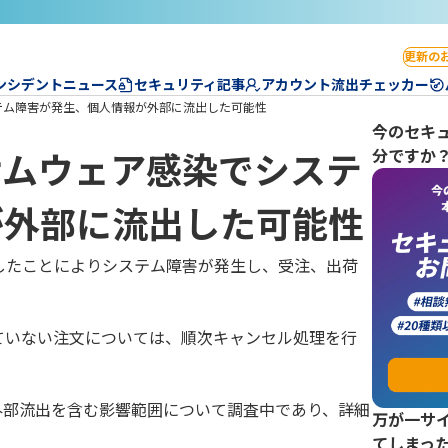
更新の
ンシデントニュース
セキュリティ記事
アカウント流出チェッカー
テム障害が発生、個人情報が外部に流出した可能性
今のセキ
分ですか
サムウェア感染でシステ
が外部に流出した可能性
したことによりシステム障害が発生し、受注、出荷
。
れていない注文については、順次キャンセル処理を行
外部流出を含む影響範囲について調査中であり、詳細
万が一サ
てしまっ