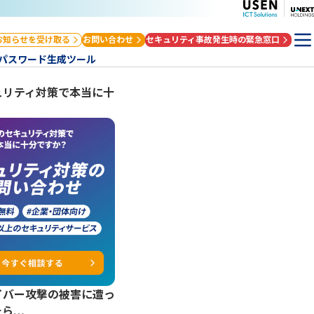
お知らせを受け取る
お問い合わせ
セキュリティ事故発生時の緊急窓口
パスワード生成ツール
ュリティ対策で本当に十
？
イバー攻撃の被害に遭っ
たら…