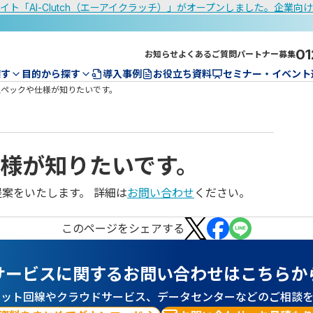
イト「AI-Clutch（エーアイクラッチ）」がオープンしました。企業向
01
お知らせ
よくあるご質問
パートナー募集
探す
目的から探す
導入事例
お役立ち資料
セミナー・イベント
スペックや仕様が知りたいです。
様が知りたいです。
案をいたします。 詳細は
お問い合わせ
ください。
この
ページ
をシェアする
サービスに関するお問い合わせはこちらか
ネット回線やクラウドサービス、データセンターなどのご相談を