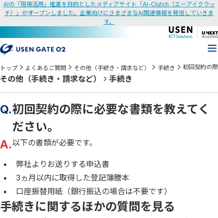
AIの「現場活用」推進を目的としたメディアサイト「AI-Clutch（エーアイクラッ
チ）」がオープンしました。企業向けにさまざまなAI関連情報を発信していきま
す。
初回契約の際
トップ
よくあるご質問
その他（手続き・請求など）
手続き
その他（手続き・請求など）
手続き
Q.
初回契約の際に必要な書類を教えてく
ださい。
A.
以下の書類が必要です。
弊社よりお送りする申込書
3ヵ月以内に取得した登記簿謄本
口座振替用紙（銀行振込の場合は不要です）
手続きに関するほかの質問を見る