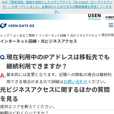
AIの「現場活用」推進を目的としたメディアサイト「AI-Clutch（エーアイクラッ
チ）」がオープンしました。企業向けにさまざまなAI関連情報を発信していきま
す。
現在利用
トップ
よくあるご質問
インターネット回線
光ビジネスアクセス
インターネット回線
光ビジネスアクセス
Q.
現在利用中のIPアドレスは移転先でも
継続利用できますか？
A.
基本的には変更となります。近隣への移転の場合は継続利
用できる場合があるので詳細は
お問い合わせ
ください。
光ビジネスアクセスに関するほかの質問
を見る
提供エリアを教えてください。
納期はどれくらいですか？