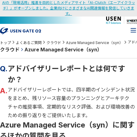
AIの「現場活用」推進を目的としたメディアサイト「AI-Clutch（エーアイクラッ
チ）」がオープンしました。企業向けにさまざまなAI関連情報を発信していきま
す。
アド
トップ
よくあるご質問
クラウド
Azure Managed Service（syn）
クラウド
Azure Managed Service（syn）
Q.
アドバイザリーレポートとは何です
か？
A.
アドバイザリーレポートでは、四半期のインシデント状況
をまとめ、残リソース容量のプランニングとアーキテク
チャの推奨事項、定期的なリスク評価、および環境改善の
ための振り返りをご提供いたします。
Azure Managed Service（syn）に関す
るほかの質問を見る