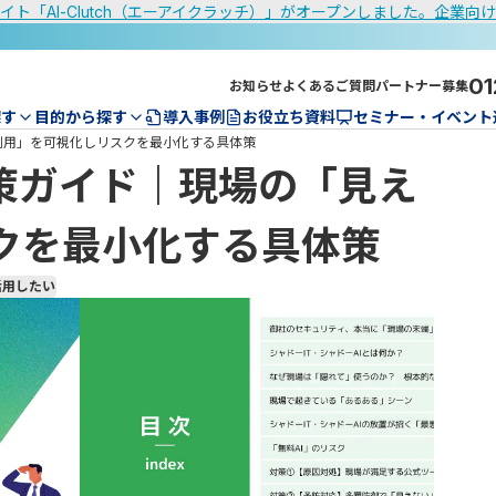
イト「AI-Clutch（エーアイクラッチ）」がオープンしました。企業向
01
お知らせ
よくあるご質問
パートナー募集
探す
目的から探す
導入事例
お役立ち資料
セミナー・イベント
い利用」を可視化しリスクを最小化する具体策
対策ガイド｜現場の「見え
クを最小化する具体策
活用したい