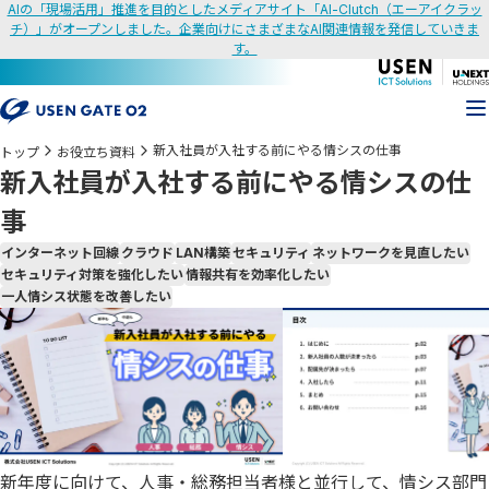
AIの「現場活用」推進を目的としたメディアサイト「AI-Clutch（エーアイクラッ
チ）」がオープンしました。企業向けにさまざまなAI関連情報を発信していきま
す。
新入社員が入社する前にやる情シスの仕事
トップ
お役立ち資料
新入社員が入社する前にやる情シスの仕
事
インターネット回線
クラウド
LAN構築
セキュリティ
ネットワークを見直したい
セキュリティ対策を強化したい
情報共有を効率化したい
一人情シス状態を改善したい
新年度に向けて、人事・総務担当者様と並行して、情シス部門