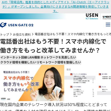
AIの「現場活用」推進を目的としたメディアサイト「AI-Clutch（エーアイクラッ
チ）」がオープンしました。企業向けにさまざまなAI関連情報を発信していきま
す。
電話番出社はもう不要！スマホ内線化で働き方をもっと
トップ
お役立ち資料
電話番出社はもう不要！スマホ内線化で
働き方をもっと改革してみませんか？
インターネット回線
LAN構築
ネットワークを見直したい
クラウド環境を構築したい
リモートワーク環境を整備したい
現在国内企業のテレワーク導入状況は50%程度にとどまって