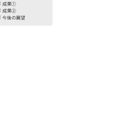
成果①
成果②
今後の展望