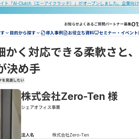
イト「AI-Clutch（エーアイクラッチ）」がオープンしました。企業向
01
お知らせ
よくあるご質問
パートナー募集
探す
目的から探す
導入事例
お役立ち資料
セミナー・イベント
細かく対応できる柔軟さと
が決め手
クを見直したい
株式会社Zero-Ten
様
シェアオフィス事業
法人名
株式会社Zero-Ten