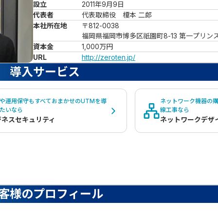
設立
2011年9月9日
代表者
代表取締役　榎本 二郎
本社所在地
〒812-0038

福岡県福岡市博多区祇園町8-13 第一プリンスビル
資本金
1,000万円
URL
http://zeroten.jp/
導入サービス
や運用保守もすべておまかせのUTMを導
ネットワーク機器の購
たいなら
線工事なら
ジネスセキュリティ
ネットワークデザ
客様のプロフィール