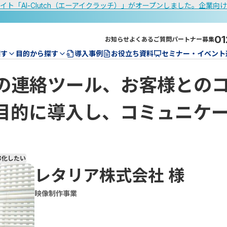
イト「AI-Clutch（エーアイクラッチ）」がオープンしました。企業向
01
お知らせ
よくあるご質問
パートナー募集
探す
目的から探す
導入事例
お役立ち資料
セミナー・イベント
の連絡ツール、お客様との
目的に導入し、コミュニケ
率化したい
レタリア株式会社
様
映像制作事業