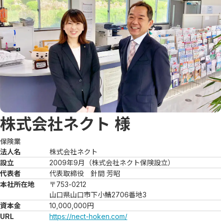
株式会社ネクト
様
保険業
法人名
株式会社ネクト
設立
2009年9月（株式会社ネクト保険設立）
代表者
代表取締役　針間 芳昭
本社所在地
〒753-0212

山口県山口市下小鯖2706番地3
資本金
10,000,000円
URL
https://nect-hoken.com/