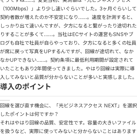
そうですね……。変更当初、実測値は「光ビジネスアクセス
（100Mbps）」より少し速いぐらいでした。3ヶ月ぐらいして
契約者数が増えたのか不安定になり……。速度を計測すると、
しっかり出て速いんですが、夕方になると繋がったり途切れた
りすることが多くて……。当社はECサイトの運営もSNSやブ
ログも自社で社員が自らやっており、夕方になると多くの社員
が席に戻って写真をUPするんですが、回線が途切れて、なか
なかUPできない……。契約条項に最低利用期間が設定されて
いたこともあり2年間使ってきました。やはり回線は実際に導
入してみないと品質が分からないことが多いと実感しました。
導入のポイント
回線を選び直す機会に、「光ビジネスアクセス NEXT」を選択
したポイントは何ですか？
それはやはり回線の品質、安定性です。容量の大きいファイル
を扱うなど、実際に使ってみないと分からないことはあります