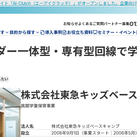
イト「AI-Clutch（エーアイクラッチ）」がオープンしました。企業向
01
お知らせ
よくあるご質問
パートナー募集
探す
目的から探す
導入事例
お役立ち資料
セミナー・イベント
ダー一体型・専有型回線で
したい
株式会社東急キッズベー
民間学童保育事業
法人名
株式会社東急キッズベースキャンプ
設立
2008年9月1日（事業スタート：2006年5月