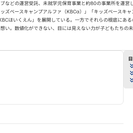
ブなどの運営受託、未就学児保育事業と約80の事業所を運営
キッズベースキャンプアルファ（KBCα）」「キッズベースキャ
「KBCほいくえん」を展開している。一方でそれらの根底にあ
う想い。数値化ができない、目には見えない力が子どもたちの
目