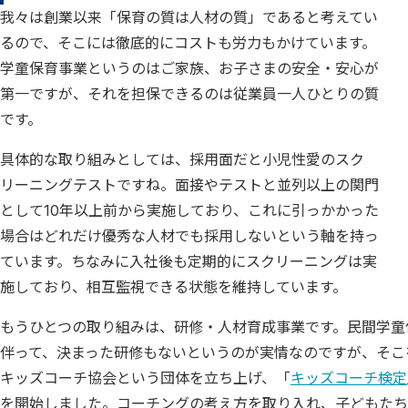
我々は創業以来「保育の質は人材の質」であると考えてい
るので、そこには徹底的にコストも労力もかけています。
学童保育事業というのはご家族、お子さまの安全・安心が
第一ですが、それを担保できるのは従業員一人ひとりの質
です。
具体的な取り組みとしては、採用面だと小児性愛のスク
リーニングテストですね。面接やテストと並列以上の関門
として10年以上前から実施しており、これに引っかかった
場合はどれだけ優秀な人材でも採用しないという軸を持っ
ています。ちなみに入社後も定期的にスクリーニングは実
施しており、相互監視できる状態を維持しています。
もうひとつの取り組みは、研修・人材育成事業です。民間学童
伴って、決まった研修もないというのが実情なのですが、そこを
キッズコーチ協会という団体を立ち上げ、「
キッズコーチ検定
を開始しました。コーチングの考え方を取り入れ、子どもたち