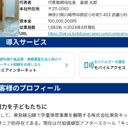
代表者
代表取締役社長　島根 太郎
本社所在地
〒211-0063

神奈川県川崎市中原区小杉町1-403 武蔵小
資本金
100,000,000円
従業員数
1,683名 ※2024年4月現在
URL
https://tokyu.kidsbasecamp.com/company/
導入サービス
部利用で高品質・実績豊富な法人向けイ
モバイルデータ通信
ーネット回線をお探しなら
モバイルアクセス
レミアインターネット
客様のプロフィール
間力を子どもたちに
して、東急線沿線で学童保育事業を展開する株式会社東急キッ
イオニア的存在である。現在は付加価値型アフタースクール「キ