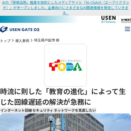
AIの「現場活用」推進を目的としたメディアサイト「AI-Clutch（エーアイクラッ
チ）」がオープンしました。企業向けにさまざまなAI関連情報を発信していきま
す。
埼玉県戸田市 様
トップ
導入事例
時流に則した「教育の進化」によって生
じた回線遅延の解決が急務に
インターネット回線
セキュリティ
ネットワークを見直したい