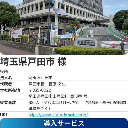
埼玉県戸田市
様
役所
法人名
埼玉県戸田市
代表者
戸田市長　菅原 文仁
本社所在地
〒335-0022

埼玉県戸田市上戸田1丁目18番1号
従業員数
935人（令和3年4月1日現在）（特別職・再任用短時間
職員を除く）
URL
https://www.city.toda.saitama.jp/
導入サービス