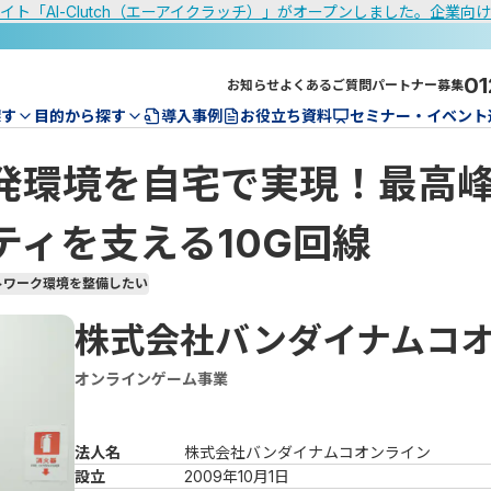
イト「AI-Clutch（エーアイクラッチ）」がオープンしました。企業向
01
お知らせ
よくあるご質問
パートナー募集
探す
目的から探す
導入事例
お役立ち資料
セミナー・イベント
発環境を自宅で実現！最高
ティを支える10G回線
トワーク環境を整備したい
株式会社バンダイナムコ
オンラインゲーム事業
法人名
株式会社バンダイナムコオンライン
設立
2009年10月1日